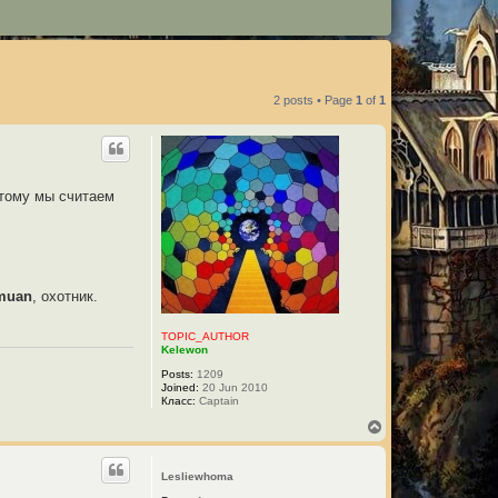
2 posts • Page
1
of
1
тому мы считаем
muan
, охотник.
TOPIC_AUTHOR
Kelewon
Posts:
1209
Joined:
20 Jun 2010
Класс:
Captain
T
o
p
Lesliewhoma