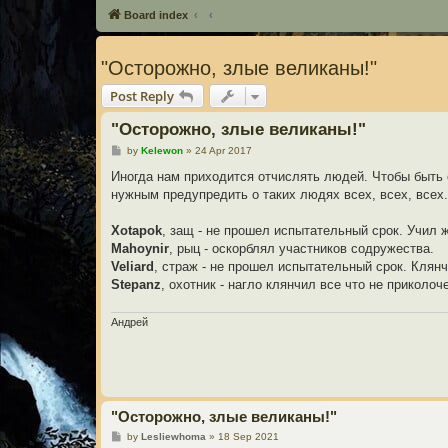
Board index
"Осторожно, злые великаны!"
Post Reply
"Осторожно, злые великаны!"
P
by
Kelewon
»
24 Apr 2017
o
s
Иногда нам приходится отчислять людей. Чтобы быть
t
нужным предупредить о таких людях всех, всех, всех.
Xotapok
, защ - не прошел испытательный срок. Учил 
Mahoynir
, рыц - оскорблял участников содружества.
Veliard
, страж - не прошел испытательный срок. Клян
Stepanz
, охотник - нагло клянчил все что не приколо
Андрей
"Осторожно, злые великаны!"
P
by
Lesliewhoma
»
18 Sep 2021
o