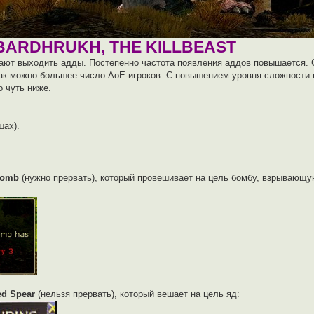
 BARDHRUKH, THE KILLBEAST
нают выходить адды. Постепенно частота появления аддов повышается. 
как можно большее число АоЕ-игроков. С повышением уровня сложности
о чуть ниже.
шах).
Bomb
(нужно прервать), который провешивает на цель бомбу, взрывающу
ed Spear
(нельзя прервать), который вешает на цель яд: