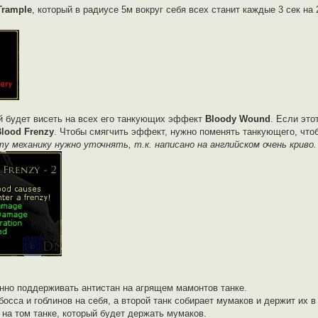
Trample
, который в радиусе 5м вокруг себя всех станит каждые 3 сек на 
й будет висеть на всех его танкующих эффект
Bloody Wound
. Если это
lood Frenzy
. Чтобы смягчить эффект, нужно поменять танкующего, чт
у механику нужно уточнять, т.к. написано на английском очень криво.
янно поддерживать антистан на агрящем мамонтов танке.
 босса и гоблинов на себя, а второй танк собирает мумаков и держит их в
 на том танке, который будет держать мумаков.