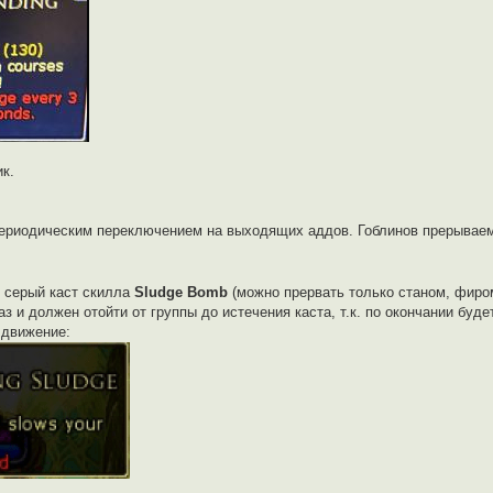
к.
периодическим переключением на выходящих аддов. Гоблинов прерывае
 серый каст скилла
Sludge Bomb
(можно прервать только станом, фиром
аз и должен отойти от группы до истечения каста, т.к. по окончании буд
 движение: