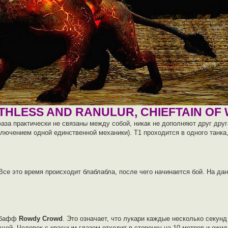
THLESS AND RANULUR, CHIEFTAIN OF
аза практически не связаны между собой, никак не дополняют друг дру
сключением одной единственной механики). Т1 проходится в одного танка
 Все это время происходит блаблабла, после чего начинается бой. На да
дебафф
Rowdy Crowd
. Это означает, что лукари каждые несколько секун
щей. Человек с красным глазом отходит в сторонку на 10 метров и ожид