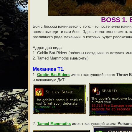
BOSS 1.
Бой с боссом начинается с того, что постепенно начи
время выходит и сам босс. Здесь желательно иметь 
различного рода механики, о которых будет рассказан
Аддов два вида:
1. Goblin Bat-Riders (гоблины-наездники на летучих мы
2. Tamed Mammoths (мамонты).
Механика Т1.
1.
Goblin Bat-Riders
имеют кастующий скилл
Throw 
и вешающую ДоТ:
|
2.
Tamed Mammoths
имеют кастующий скилл
Poison