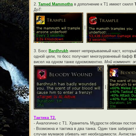
2.
Tamed Mammoths
в дополнение к Т1 имеют скилл
ДоТ:
|
3. Босс
Bardhrukh
имеет непрерываемый каст, которы
одной цели, то босс получает многоуровневый бафф
B
висел на одном танке одномоментно.
Мой коммент: эт
|
Тактика Т2.
- Аналогично с Т1. Хранитель Мудрости обязан посто
- Возможна и тактика в два танка. Один танк забирает
случае мумаков убивать нет необходимости. Антистан