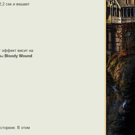
2,2 сек и вешает
т эффект висит на
обы
Bloody Wound
 стороне. В этом