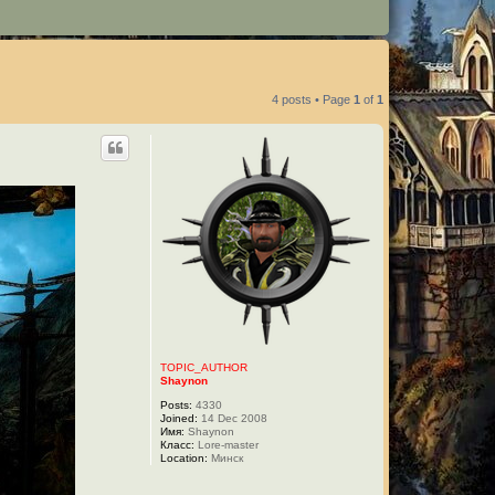
4 posts • Page
1
of
1
TOPIC_AUTHOR
Shaynon
Posts:
4330
Joined:
14 Dec 2008
Имя:
Shaynon
Класс:
Lore-master
Location:
Минск