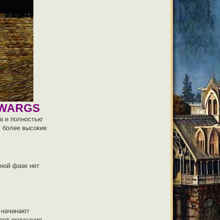
 WARGS
га и полностью
, более высокие
нной фазе нет
д начинают
ает окончания