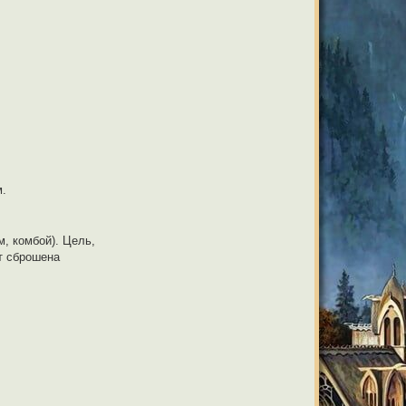
м.
, комбой). Цель,
ет сброшена