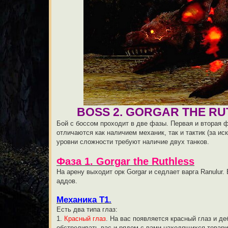
BOSS 2. GORGAR THE RU
Бой с боссом проходит в две фазы. Первая и вторая ф
отличаются как наличием механик, так и тактик (за и
уровни сложности требуют наличие двух танков.
Фаза 1. Gorgar the Ruthless
На арену выходит орк Gorgar и седлает варга Ranulur.
аддов.
Механика Т1.
Есть два типа глаз:
1.
Красный глаз
. На вас появляется красный глаз и 
обстреливать вас и рядом с вами находящихся товари