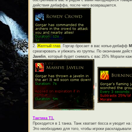
действия дебаффа, после чего возвращается.
2.
Желтый глаз
. Горгар бросает в вас копье-дебафф
M
среагировать и убежать из группы. По окончании дей
Javelin
, который будет снимать с вас 25% Морали ка
|
Тактика Т1.
Проходится в 1 танка. Танк хватает босса и уводит н
Это необходимо для того, чтобы игроки раскладывали 