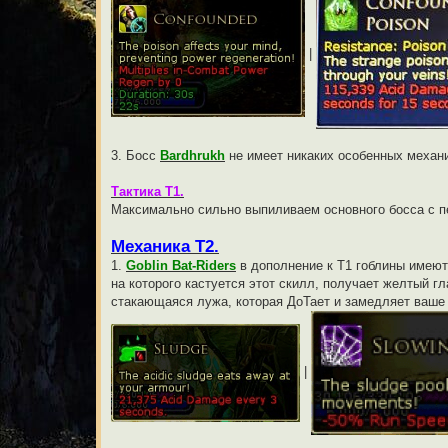
|
3. Босс
Bardhrukh
не имеет никаких особенных механи
Тактика Т1.
Максимально сильно выпиливаем основного босса с 
Механика Т2.
1.
Goblin Bat-Riders
в дополнение к Т1 гоблины имеют
на которого кастуется этот скилл, получает желтый гл
стакающаяся лужа, которая ДоТает и замедляет ваше
|