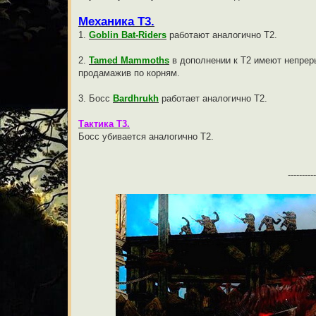
Механика Т3.
1.
Goblin Bat-Riders
работают аналогично Т2.
2.
Tamed Mammoths
в дополнении к Т2 имеют непре
продамажив по корням.
3. Босс
Bardhrukh
работает аналогично Т2.
Тактика Т3.
Босс убивается аналогично Т2.
----------