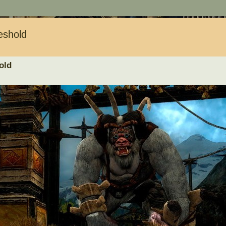
eshold
old