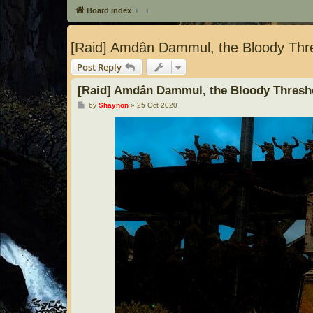
Board index
[Raid] Amdân Dammul, the Bloody Thr
Post Reply
[Raid] Amdân Dammul, the Bloody Thresh
P
by
Shaynon
»
25 Oct 2020
o
s
t