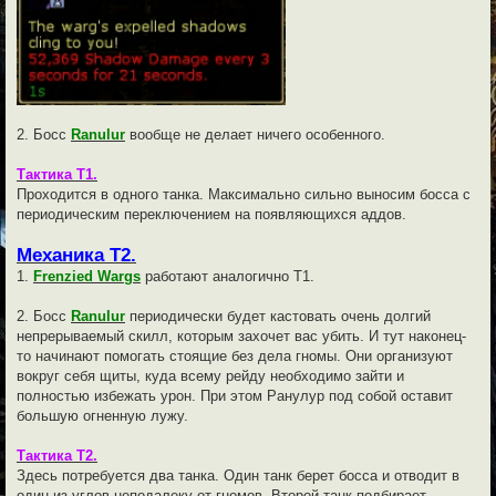
2. Босс
Ranulur
вообще не делает ничего особенного.
Тактика Т1.
Проходится в одного танка. Максимально сильно выносим босса с
периодическим переключением на появляющихся аддов.
Механика Т2.
1.
Frenzied Wargs
работают аналогично Т1.
2. Босс
Ranulur
периодически будет кастовать очень долгий
непрерываемый скилл, которым захочет вас убить. И тут наконец-
то начинают помогать стоящие без дела гномы. Они организуют
вокруг себя щиты, куда всему рейду необходимо зайти и
полностью избежать урон. При этом Ранулур под собой оставит
большую огненную лужу.
Тактика Т2.
Здесь потребуется два танка. Один танк берет босса и отводит в
один из углов неподалеку от гномов. Второй танк подбирает