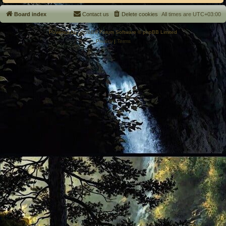
Board index
Contact us
Delete cookies
All times are
UTC+03:00
Powered by
phpBB
® Forum Software © phpBB Limited
Privacy
|
Terms