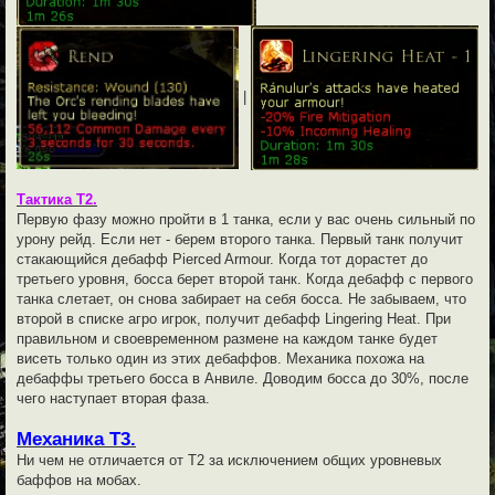
|
Тактика Т2.
Первую фазу можно пройти в 1 танка, если у вас очень сильный по
урону рейд. Если нет - берем второго танка. Первый танк получит
стакающийся дебафф Pierced Armour. Когда тот дорастет до
третьего уровня, босса берет второй танк. Когда дебафф с первого
танка слетает, он снова забирает на себя босса. Не забываем, что
второй в списке агро игрок, получит дебафф Lingering Heat. При
правильном и своевременном размене на каждом танке будет
висеть только один из этих дебаффов. Механика похожа на
дебаффы третьего босса в Анвиле. Доводим босса до 30%, после
чего наступает вторая фаза.
Механика Т3.
Ни чем не отличается от Т2 за исключением общих уровневых
баффов на мобах.