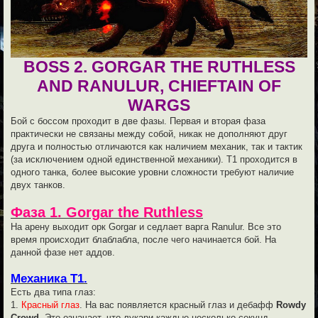
BOSS 2. GORGAR THE RUTHLESS
AND RANULUR, CHIEFTAIN OF
WARGS
Бой с боссом проходит в две фазы. Первая и вторая фаза
практически не связаны между собой, никак не дополняют друг
друга и полностью отличаются как наличием механик, так и тактик
(за исключением одной единственной механики). Т1 проходится в
одного танка, более высокие уровни сложности требуют наличие
двух танков.
Фаза 1. Gorgar the Ruthless
На арену выходит орк Gorgar и седлает варга Ranulur. Все это
время происходит блаблабла, после чего начинается бой. На
данной фазе нет аддов.
Механика Т1.
Есть два типа глаз:
1.
Красный глаз
. На вас появляется красный глаз и дебафф
Rowdy
Crowd
. Это означает, что лукари каждые несколько секунд