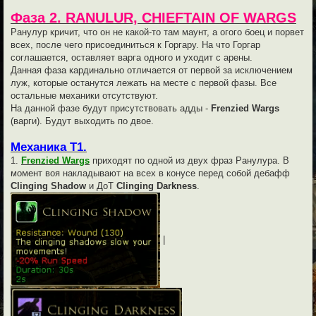
Фаза 2. RANULUR, CHIEFTAIN OF WARGS
Ранулур кричит, что он не какой-то там маунт, а огого боец и порвет
всех, после чего присоединиться к Горгару. На что Горгар
соглашается, оставляет варга одного и уходит с арены.
Данная фаза кардинально отличается от первой за исключением
луж, которые останутся лежать на месте с первой фазы. Все
остальные механики отсутствуют.
На данной фазе будут присутствовать адды -
Frenzied Wargs
(варги). Будут выходить по двое.
Механика Т1.
1.
Frenzied Wargs
приходят по одной из двух фраз Ранулура. В
момент воя накладывают на всех в конусе перед собой дебафф
Clinging Shadow
и ДоТ
Clinging Darkness
.
|