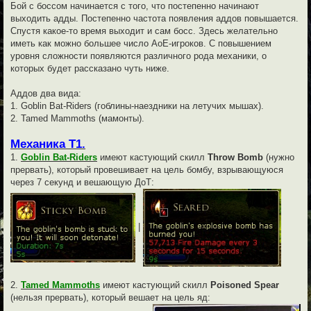
Бой с боссом начинается с того, что постепенно начинают
выходить адды. Постепенно частота появления аддов повышается.
Спустя какое-то время выходит и сам босс. Здесь желательно
иметь как можно большее число АоЕ-игроков. С повышением
уровня сложности появляются различного рода механики, о
которых будет рассказано чуть ниже.
Аддов два вида:
1. Goblin Bat-Riders (гоблины-наездники на летучих мышах).
2. Tamed Mammoths (мамонты).
Механика Т1.
1.
Goblin Bat-Riders
имеют кастующий скилл
Throw Bomb
(нужно
прервать), который провешивает на цель бомбу, взрывающуюся
через 7 секунд и вешающую ДоТ:
|
2.
Tamed Mammoths
имеют кастующий скилл
Poisoned Spear
(нельзя прервать), который вешает на цель яд: