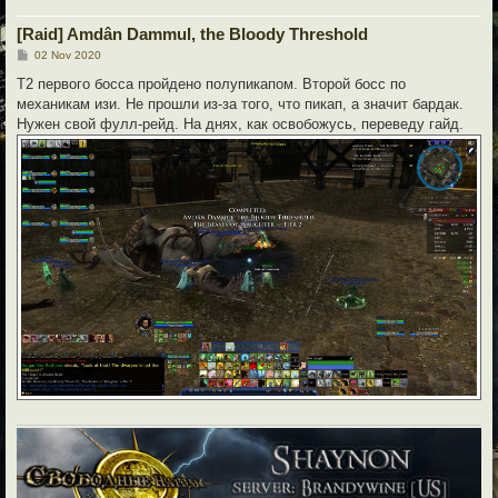
[Raid] Amdân Dammul, the Bloody Threshold
P
02 Nov 2020
o
s
Т2 первого босса пройдено полупикапом. Второй босс по
t
механикам изи. Не прошли из-за того, что пикап, а значит бардак.
Нужен свой фулл-рейд. На днях, как освобожусь, переведу гайд.