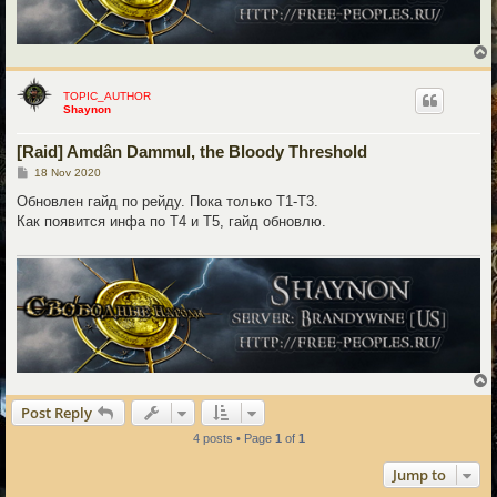
TOPIC_AUTHOR
Shaynon
[Raid] Amdân Dammul, the Bloody Threshold
P
18 Nov 2020
o
s
Обновлен гайд по рейду. Пока только Т1-Т3.
t
Как появится инфа по Т4 и Т5, гайд обновлю.
Post Reply
4 posts • Page
1
of
1
Jump to