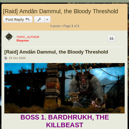
[Raid] Amdân Dammul, the Bloody Threshold
Post Reply
4 posts • Page
1
of
1
TOPIC_AUTHOR
Shaynon
[Raid] Amdân Dammul, the Bloody Threshold
P
25 Oct 2020
o
s
t
BOSS 1. BARDHRUKH, THE
KILLBEAST