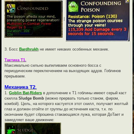
|
3. Босс
Bardhrukh
не имеет никаких особенных механик.
Тактика Т1.
Максимально сильно выпиливаем основного босса с
периодическим переключением на выходящих аддов. Гоблинов
прерываем.
Механика Т2.
1.
Goblin Bat-Riders
в дополнение к Т1 гоблины имеют серый каст
скилла
Sludge Bomb
(можно прервать только станом, фиром,
комбой). Цель, на которого кастуется этот скилл, получает желтый
глаз и должен отойти от группы до истечения каста, т.к. по
окончании будет сброшена стакающаяся лужа, которая ДоТает и
замедляет ваше движение: