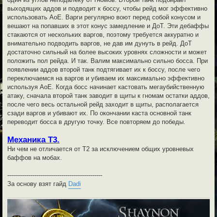
выходящих аддов и подводит к боссу, чтобы рейд мог эффективно
использовать АоЕ. Варги регулярно воют перед собой конусом и
вешают на попавших в этот конус замедление и ДоТ. Эти дебаффы
стакаются от нескольких варгов, поэтому требуется аккуратно и
внимательно подводить варгов, не дав им дунуть в рейд. ДоТ
достаточно сильный на более высоких уровнях сложности и может
положить пол рейда. И так. Валим максимально сильно босса. При
появлении аддов второй танк подтягивает их к боссу, после чего
переключаемся на варгов и убиваем их максимально эффективно
используя АоЕ. Когда босс начинает кастовать мегаубийственную
атаку, сначала второй танк заводит в щиты к гномам остатки аддов,
после чего весь остальной рейд заходит в щиты, располагается
сзади варгов и убивают их. По окончании каста основной танк
переводит босса в другую точку. Все повторяем до победы.
Механика Т3.
Ни чем не отличается от Т2 за исключением общих уровневых
баффов на мобах.
-------------------------------------------------
За основу взят гайд
Dadi