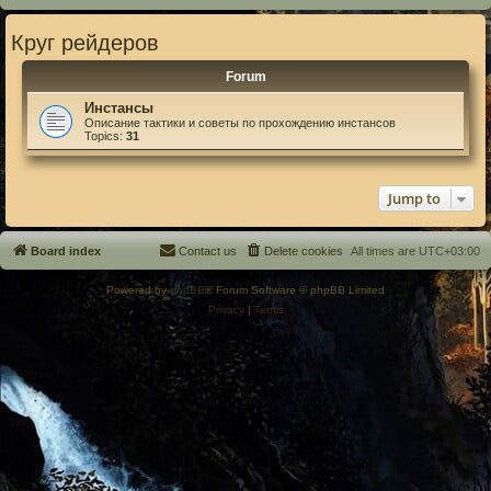
Круг рейдеров
Forum
Инстансы
Описание тактики и советы по прохождению инстансов
Topics:
31
Jump to
Board index
Contact us
Delete cookies
All times are
UTC+03:00
Powered by
phpBB
® Forum Software © phpBB Limited
Privacy
|
Terms