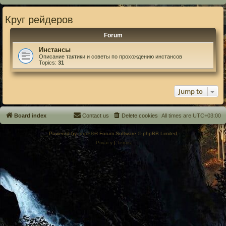
Круг рейдеров
Forum
Инстансы
Описание тактики и советы по прохождению инстансов
Topics:
31
Jump to
Board index
Contact us
Delete cookies
All times are
UTC+03:00
Powered by
phpBB
® Forum Software © phpBB Limited
Privacy
|
Terms